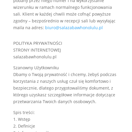
podany przez niego
numer i na wykorzystanie
wizerunku w ramach normalnego funkcjonowania
sali. Klient w każdej chwili może cofnąć powyższe
zgodny – bezpośrednio
w recepcji sali lub wysyłając
maila na adres:
biuro@salazabawhonolulu.pl
POLITYKA PRYWATNOŚCI
STRONY INTERNETOWEJ
salazabawhonolulu.pl
Szanowny Użytkowniku
Dbamy o Twoją prywatność i chcemy, żebyś podczas
korzystania z naszych usług czuł się komfortowo i
bezpiecznie, dlatego przygotowaliśmy dokument, z
którego uzyskasz szczegółowe informacje dotyczące
przetwarzania Twoich danych osobowych.
Spis treści:
1. Wstęp
2. Definicje