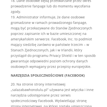
18. Dane osobowe będą przetwarzane przez okres
prowadzenie fanpage lub do momentu wycofania
zgody.
19. Administrator informuje, że dane osobowe
gromadzone w ramach prowadzonego fanpage,
mogą być przekazywane do Stanów Zjednoczonych
poprzez zapisanie ich w bazie umieszczonej na
amerykańskim serwerze. Facebook, Inc. to podmiot
mający siedzibę zarówno w państwie trzecim – w
Stanach Zjednoczonych, jak i w Irlandii, który
przystąpił do programu Privacy Shield i w ten sposób
gwarantuje odpowiedni poziom ochrony danych
osobowych wymagany przez przepisy europejskie.
NARZĘDZIA SPOŁECZNOŚCIOWE (FACEBOOK)
20. Na stronie strony internetowej
„salazabawhonolulu.pl” używana jest wtyczka i inne
narzędzia udostępniane przez serwis
społecznościowy Facebook. Wyświetlając stronę
strony internetowej, na której została umieszczona