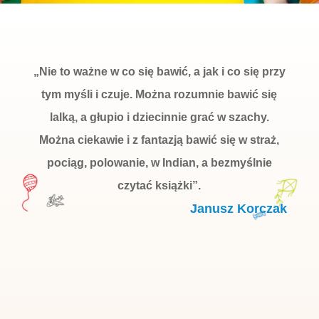
„Nie to ważne w co się bawić, a jak i co się przy
tym myśli i czuje. Można rozumnie bawić się
lalką, a głupio i dziecinnie grać w szachy.
Można ciekawie i z fantazją bawić się w straż,
pociąg, polowanie, w Indian, a bezmyślnie
czytać książki”.
Janusz Korczak